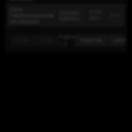
Online
Hilversum
10-09-
Pokerkampioenschap
n.v.t.
Pokerrrr 2
2020
van Hilversum
Pagina
Eerste
Vorige
Volgende
Laatste
1
/
2