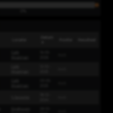
0
%
Datum
Locatie
Positie
Resultaat
▼
Café
16-05-
n.v.t.
Moatman
2026
Café
12-10-
n.v.t.
Moatman
2025
Café
03-05-
n.v.t.
Moatman
2025
18-12-
't Spoortje
n.v.t.
2024
p
Eindhoven
29-10-
n.v.t.