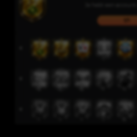
Je hebt een accoun
1
/
1