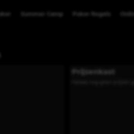
oker
Summer Camp
Poker Regels
Onli
n
Prijzenkast
Helaas nog geen prijzen