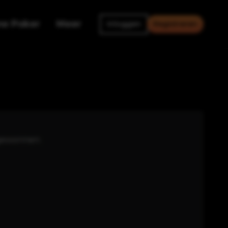
ne Poker
Meer
Inloggen
Registreren
 gewonnen.