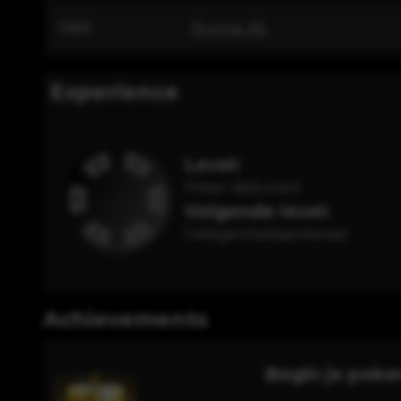
1988
Runne_NL
Experience
Level:
Poker debutant
Volgende level:
Gelegenheidspokeraar
Achievements
Begin je poker