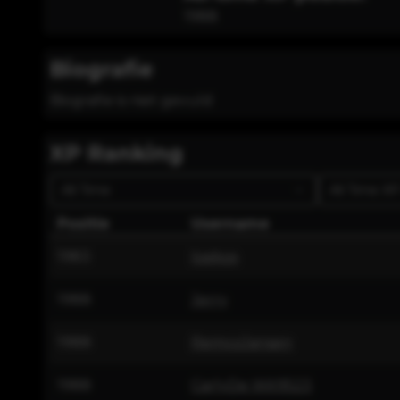
1988
Biografie
Biografie is niet gevuld
XP Ranking
All Time
All Time
XP
Positie
Username
1983
loekos
1988
Jerry
1988
RemcoJansen
1988
CarlyDe Wit9523