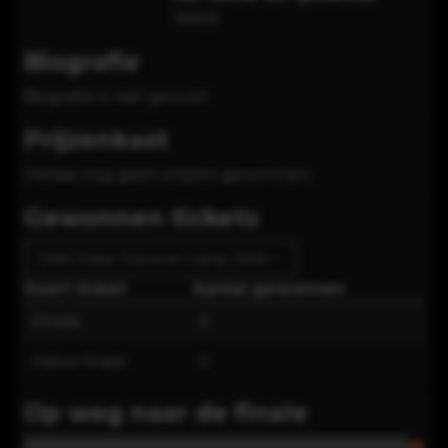
19459
Biografie
Biografie is niet gevuld
Prijzenkast
Helaas nog geen prijzen gewonnen.
Gewonnen tickets
ONK Poker Summer Camp 2026
Soort ticket
Aantal gewonnen
Finale
0
Halve finale
0
Op weg naar de finale