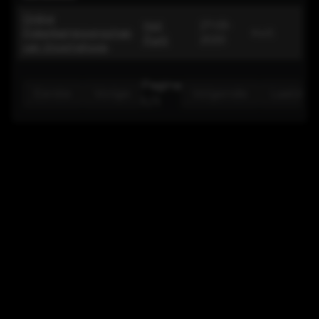
Online
Het
27-03-
Pokerkampioenschap
n.v.t.
Punt
2020
van Vroomshoop
Pagina
Eerste
Vorige
Volgende
Laatste
1
/
1