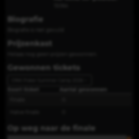
15064
Biografie
Biografie is niet gevuld
Prijzenkast
Helaas nog geen prijzen gewonnen.
Gewonnen tickets
ONK Poker Summer Camp 2026
Soort ticket
Aantal gewonnen
Finale
0
Halve finale
0
Op weg naar de finale