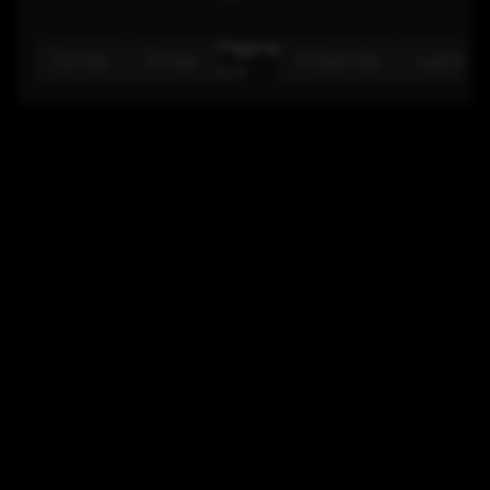
Pagina
Eerste
Vorige
Volgende
Laatste
1
/
1