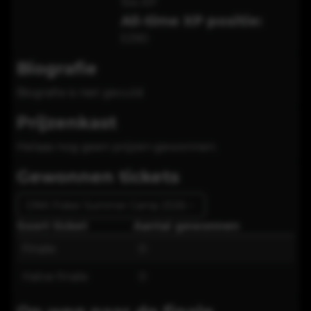
154
XP
All-time XP positie:
5390
Biografie
Biografie is niet gevuld
Prijzenkast
Helaas nog geen prijzen gewonnen.
Gewonnen tickets
ONK Poker Summer Camp 2026
Soort ticket
Aantal gewonnen
Finale
0
Halve finale
0