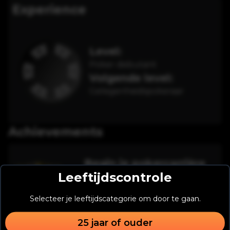
Experience
Level:
Poker debutant
Volgende level:
Gelegenheidspokeraar
Achievements
Begin je pokercarrière
Leeftijdscontrole
Je hebt een account aangemaakt
Selecteer je leeftijdscategorie om door te gaan.
1
/
1
25 jaar of ouder