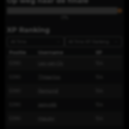
Op weg naar de finale
0
%
XP Ranking
All Time
All Time
XP Ranking
Positie
Username
XP
5390
Lex van Os
154
5390
Thijserloo
154
5390
Remond
154
5390
japiyo66
154
5390
maupy
154