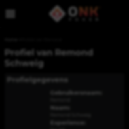
Home
>
Profiel van Remond
Profiel van
Remond
Schweig
Profielgegevens
Gebruikersnaam:
Remond
Naam:
Remond Schweig
Experience: