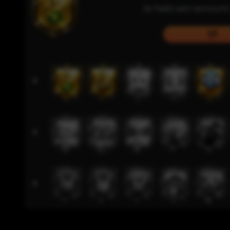
Je hebt een accoun
1
/
1