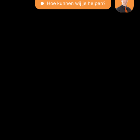
Contact
Abonneer je op onze nieuwsbrief
Aanmelden
rjarigen