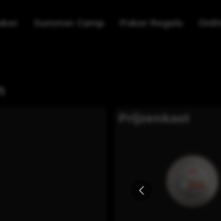
oker
Summer Camp
Poker Regels
Onli
n
Prijzenkast