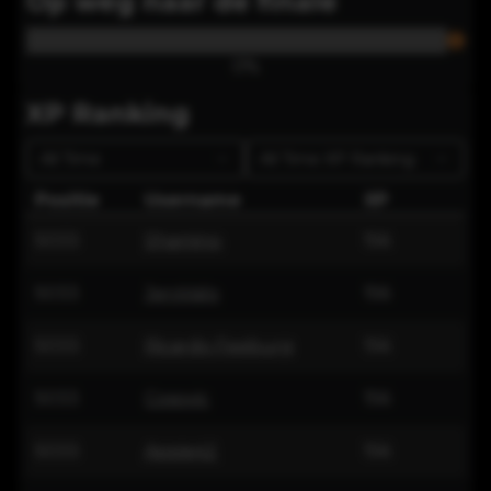
Op weg naar de finale
0
%
XP Ranking
All Time
All Time
XP Ranking
Positie
Username
XP
5033
Shamino
156
5033
JeroValo
156
5033
Ricardo Feeburg
156
5033
Cosovic
156
5033
Appie42
156