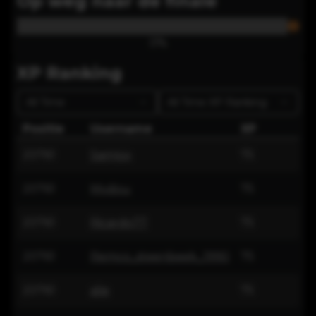
Op weg naar de finale
0
%
XP Ranking
All Time
All Time
XP Ranking
Positie
Username
XP
20761
Samjox
75
20761
Mvdou
75
20761
Ricardo77
75
20761
Remco_steenbeek_1990
75
20761
alie
75