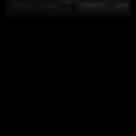
Pagina
Eerste
Vorige
Volgende
Laatste
1
/
0