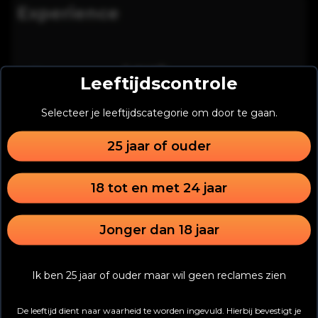
Experience
Level:
Leeftijdscontrole
Poker vis
Volgende level:
Selecteer je leeftijdscategorie om door te gaan.
Poker debutant
25 jaar of ouder
Achievements
18 tot en met 24 jaar
Begin je pokercarrière
Jonger dan 18 jaar
Je hebt een account aangemaakt
Ik ben 25 jaar of ouder maar wil geen reclames zien
1
/
1
De leeftijd dient naar waarheid te worden ingevuld. Hierbij bevestigt je