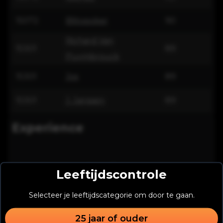
15072
Blitopoker
90
Richard Van
15301
89
Puymbrouck
15301
Jos
89
15301
J. Janssen
89
Experience
Level:
Leeftijdscontrole
Poker vis
Volgende level:
Selecteer je leeftijdscategorie om door te gaan.
Poker debutant
25 jaar of ouder