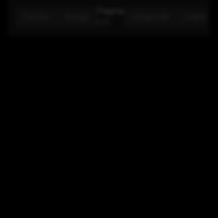
Pagina
Eerste
Vorige
Volgende
Laatste
1
/
1