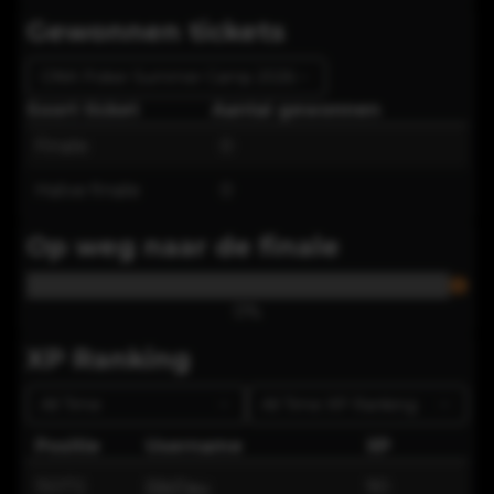
Gewonnen tickets
ONK Poker Summer Camp 2026
Soort ticket
Aantal gewonnen
Finale
0
Halve finale
0
Op weg naar de finale
0
%
XP Ranking
All Time
All Time
XP Ranking
Positie
Username
XP
15072
RikPau
90