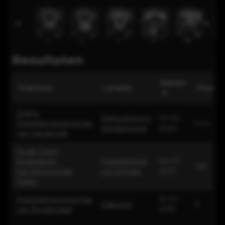
Resultaten
Datum
Toernooi
Locatie
Positie
▼
Online
Partycentrum
19-04-
Pokerkampioenschap
n.v.t.
Slenkenhorst
2020
van Harderwijk
Finale Open
Nederlands
Heerlickheijd
06-07-
166
Kampioenschap
van Ermelo
2019
Poker
Pokerkampioenschap
22-01-
Dakota'z
2
van Roosendaal
2019