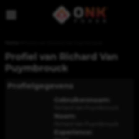
Home
>
Profiel van Richard Van Puymbrouck
Profiel van
Richard Van
Puymbrouck
Profielgegevens
Gebruikersnaam:
Richard Van Puymbrouck
Naam:
Richard Van Puymbrouck
Experience: