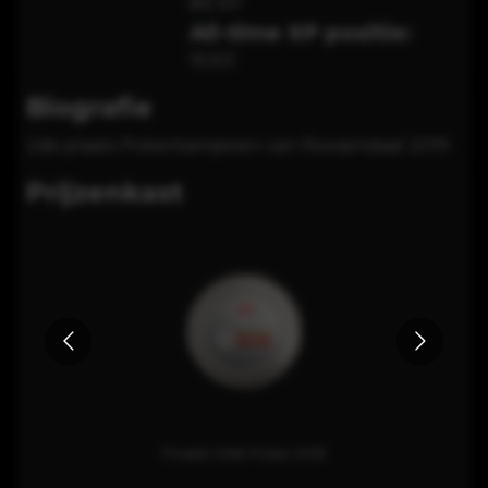
89
XP
All-time XP positie:
15301
Biografie
2de plaats Pokerkampioen van Roosendaal 2019
Prijzenkast
Finalist
ONK Poker 2019