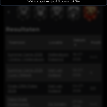
Wat kost gokken jou? Stop op tijd. 18+
Resultaten
Datum
Toernooi
Locatie
Positie
▼
Summer Camp 2026
Hellendoorn
18-07-
n.v.t.
| Online | Hellendoorn
Pokerrrr2
2026
Summer Camp 2026
Hart van
05-07-
4
| Live | Nijkerk
Holland
2026
Finale ONK Poker
Hart van
04-07-
323
25/26
Holland
2026
Halve finale
27-06-
Middenwest-
De Schalm
n.v.t.
2026