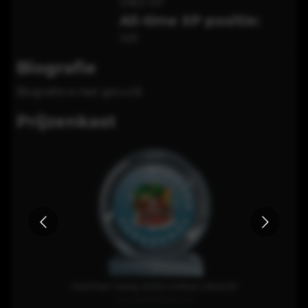
5963
XP
All-time XP positie:
149
Biografie
Biografie is niet gevuld
Prijzenkast
Summer Camp 2025 | Online | Utrecht
3-6-2025 19:00:00