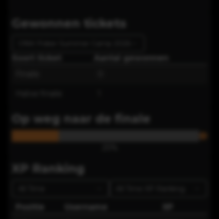
Gewonnen tickets
ONK Poker Summer Camp 2026
Soort ticket
Aantal gewonnen
Finale
0
Halve finale
1
Op weg naar de finale
25
%
XP Ranking
All Time
All Time
XP Ranking
Positie
Username
XP