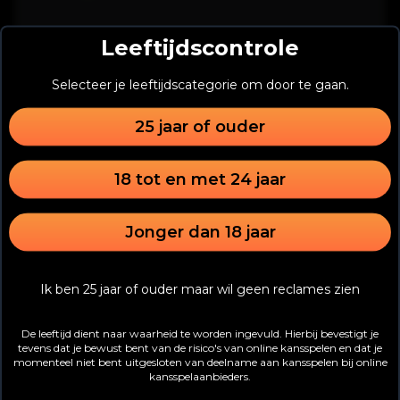
Achievements
Leeftijdscontrole
Selecteer je leeftijdscategorie om door te gaan.
Begin je pokercarrière
25 jaar of ouder
Je hebt een account aangemaakt
18 tot en met 24 jaar
1
/
1
Jonger dan 18 jaar
Ik ben 25 jaar of ouder maar wil geen reclames zien
De leeftijd dient naar waarheid te worden ingevuld. Hierbij bevestigt je
tevens dat je bewust bent van de risico's van online kansspelen en dat je
momenteel niet bent uitgesloten van deelname aan kansspelen bij online
kansspelaanbieders.