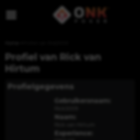
Home
>
Profiel van Rick3009
Profiel van
Rick van
Hirtum
Profielgegevens
Gebruikersnaam:
Rick3009
Naam:
Rick van Hirtum
Experience: