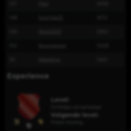
147
Flex
6056
148
Svennie25
6012
149
Rick3009
5963
150
Noorpanter
5928
151
MikeKing
5901
Experience
Level:
Schildjes verzamelaar
Volgende level:
Poker Koning