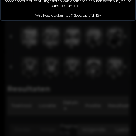
momenteel niet bent uitgesloten van deelname aan kansspelen bij online
kansspelaanbieders.
Wat kost gokken jou? Stop op tijd. 18+
Resultaten
Datum
Toernooi
Locatie
Positie
Resultaat
▼
Pagina
Eerste
Vorige
Volgende
Laatste
1
/
0