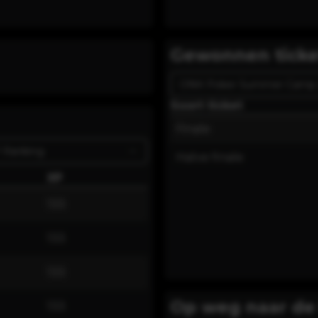
Gewonnen ticke
ONK Poker Summer Camp 
Soort ticket
Finale
 Ranking
Halve finale
XP
133
133
133
Op weg naar de 
133