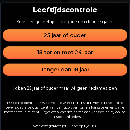
Leeftijdscontrole
133
Selecteer je leeftijdscategorie om door te gaan.
Resultaten
25 jaar of ouder
Toernooi
18 tot en met 24 jaar
Online Pokerkampioenscha
van Winschoten
Jonger dan 18 jaar
Online Pokerkampioenscha
van Vlieland
Ik ben 25 jaar of ouder maar wil geen reclames zien
Online Pokerkampioenscha
van Zoetermeer
De leeftijd dient naar waarheid te worden ingevuld. Hierbij bevestigt je
tevens dat je bewust bent van de risico's van online kansspelen en dat je
Online Pokerkampioenscha
momenteel niet bent uitgesloten van deelname aan kansspelen bij online
van Weesp
kansspelaanbieders.
carrière
Online Pokerkampioenscha
Wat kost gokken jou? Stop op tijd. 18+