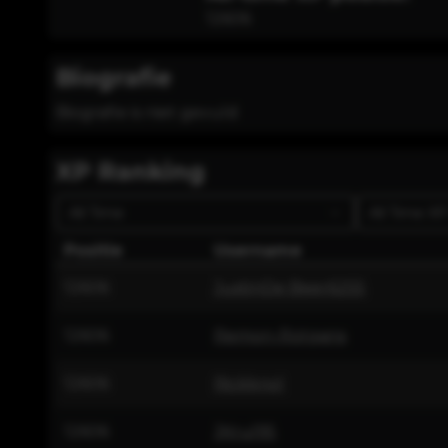
12606
Biografie
Biografie is niet gevuld
XP Ranking
All Time
All Time
XP
Positie
Username
12606
JustinDe Beer6255
12606
Remon-Rotgans
12606
Rickknol
12606
JKrul95