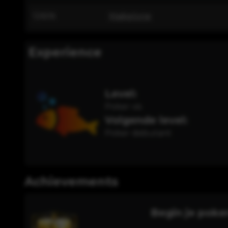
12606
Maikelone
Experience
Level:
Poker vis
Volgende level:
Poker debutant
Achievements
Begin je poker