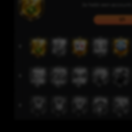
Je hebt een accoun
1
/
1