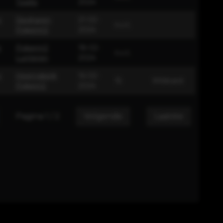
Twello
2024
p
Slagharen
21-02-
n.v.t.
Pokerrrr2
2024
p
Pokerrrr2
18-02-
n.v.t.
Lunteren
2024
p
Heemskerk
16-02-
15
Wildcard
Pokerrr2
2024
Pagina
1
/
2
Volgende
Laatste