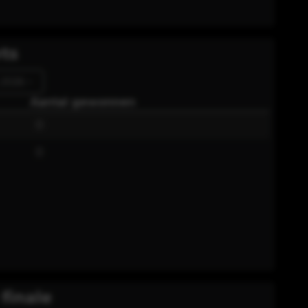
ts
2026
Aantal gewonnen
0
0
finale