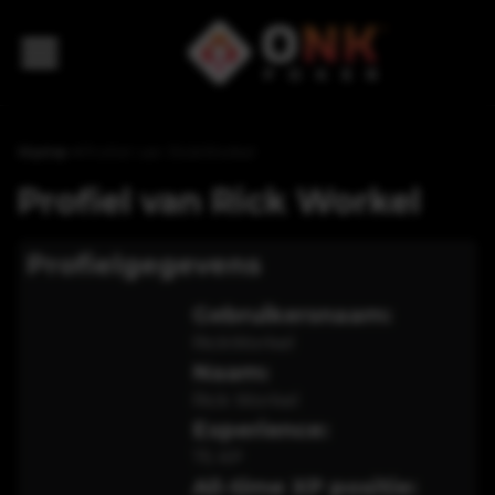
Home
>
Profiel van RickWorkel
Profiel van
Rick Workel
Profielgegevens
Gebruikersnaam:
RickWorkel
Naam:
Rick Workel
Experience:
75
XP
All-time XP positie: