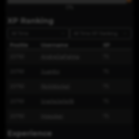
0
%
XP Ranking
All Time
All Time
XP Ranking
Positie
Username
XP
20761
AndreDaPalma
75
20761
Juanito
75
20761
RickWorkel
75
20761
SnelleJelle18
75
20761
Hgpoker
75
Experience