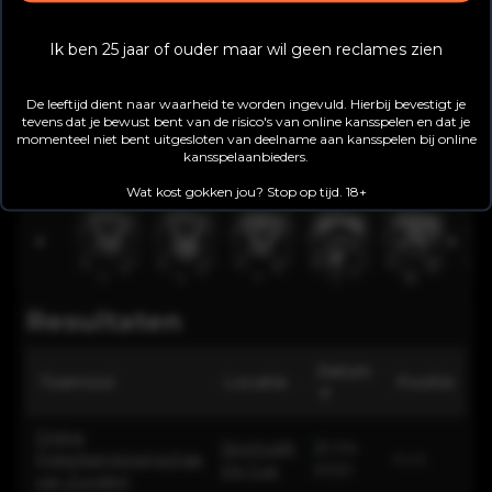
Ik ben 25 jaar of ouder maar wil geen reclames zien
De leeftijd dient naar waarheid te worden ingevuld. Hierbij bevestigt je
tevens dat je bewust bent van de risico's van online kansspelen en dat je
momenteel niet bent uitgesloten van deelname aan kansspelen bij online
kansspelaanbieders.
Wat kost gokken jou? Stop op tijd. 18+
Resultaten
Datum
Toernooi
Locatie
Positie
R
▼
Online
Sportcafé
25-04-
Pokerkampioenschap
n.v.t.
De Cup
2020
van Zundert