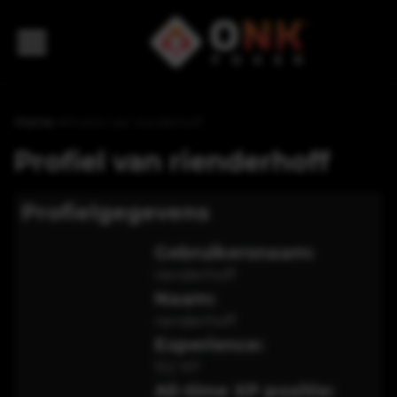
Home
>
Profiel van rienderhoff
Profiel van
rienderhoff
Profielgegevens
Gebruikersnaam:
rienderhoff
Naam:
rienderhoff
Experience:
152
XP
All-time XP positie: