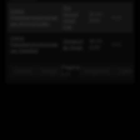
The
Online
Sacred
23-04-
Pokerkampioenschap
n.v.t.
Heart
2020
van Ammerzoden
Pub
Online
Optisport
18-04-
Pokerkampioenschap
n.v.t.
de Kreek
2020
van Kerkdriel
Pagina
Eerste
Vorige
Volgende
Laatste
1
/
1