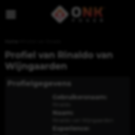
Home
>
Profiel van Rinaldo
Profiel van
Rinaldo van
Wijngaarden
Profielgegevens
Gebruikersnaam:
Rinaldo
Naam:
Rinaldo van Wijngaarden
Experience: