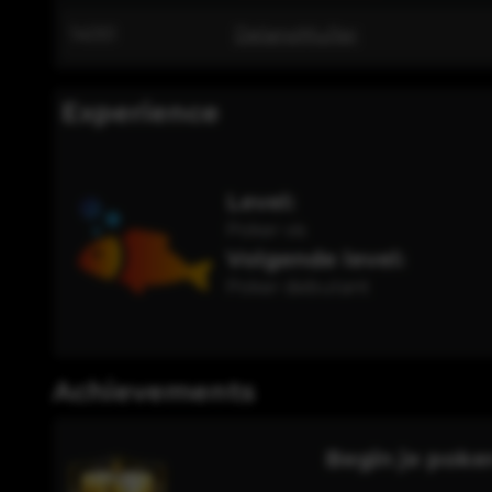
14051
DelanoMuller
Experience
Level:
Poker vis
Volgende level:
Poker debutant
Achievements
Begin je poker