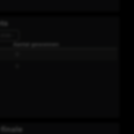
ts
2026
Aantal gewonnen
0
0
finale