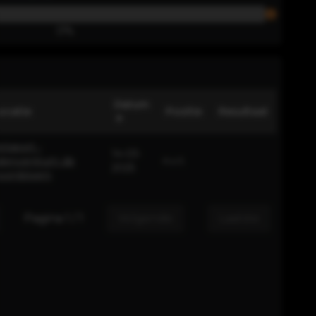
0
%
Datum
ocatie
Positie
Resultaat
▼
tisport -
14-03-
alencentrum de
n.v.t.
2025
oornbloem
Pagina
1
/
1
Volgende
Laatste