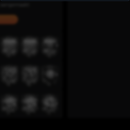
t aangemaakt