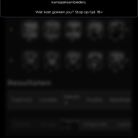
kansspelaanbieders.
Wat kost gokken jou? Stop op tijd. 18+
Resultaten
Datum
Toernooi
Locatie
Positie
Resultaat
▼
Pagina
Eerste
Vorige
Volgende
Laatste
1
/
0