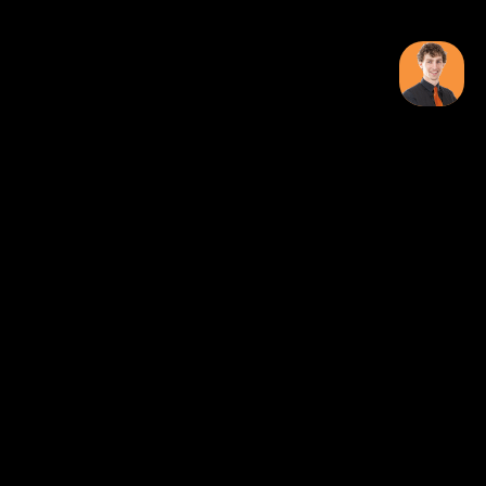
Over ONK Poker
Over Ons
Veelgestelde Vragen
In Contact Komen Met Ons?