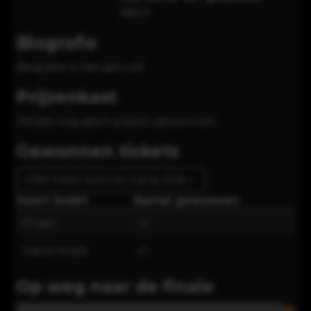
6803
Biografie
Biografie is niet gevuld
Prijzenkast
Helaas nog geen prijzen gewonnen.
Gewonnen tickets
ONK Poker Summer Camp 2026
Soort ticket
Aantal gewonnen
Finale
0
Halve finale
0
Op weg naar de finale