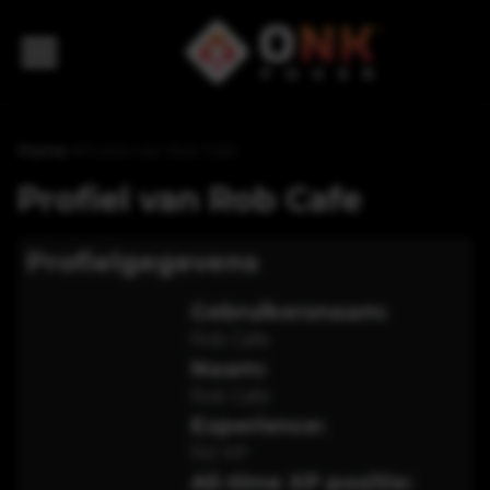
Home
>
Profiel van Rob Cafe
Profiel van
Rob Cafe
Profielgegevens
Gebruikersnaam:
Rob Cafe
Naam:
Rob Cafe
Experience:
150
XP
All-time XP positie: