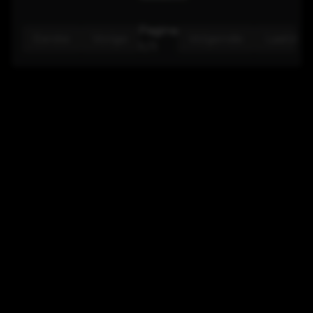
Pagina
Eerste
Vorige
Volgende
Laatste
1
/
1