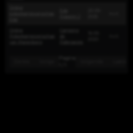
Online
Ede
23-09-
pokerkampioenschap
n.v.t.
Pokerrrr 2
2025
Ede
Online
Camping
16-05-
Pokerkampioenschap
de
n.v.t.
2020
van Marienberg
Pallegarste
Pagina
Eerste
Vorige
Volgende
Laatste
1
/
1