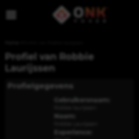
Home
>
Profiel van Robbie laurijssen
Profiel van
Robbie
Laurijssen
Profielgegevens
Gebruikersnaam:
Robbie laurijssen
Naam:
Robbie Laurijssen
Experience: