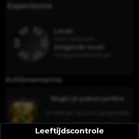
Experience
Level:
Poker debutant
Volgende level:
Gelegenheidspokeraar
Achievements
Begin je pokercarrière
Je hebt een account aangemaakt
1
/
1
Leeftijdscontrole