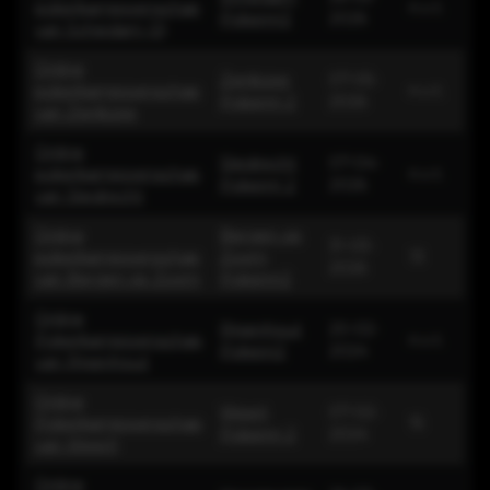
pokerkampioenschap
n.v.t.
Pokerrrr2
2026
van Schiedam (2)
Online
Zierikzee
07-05-
pokerkampioenschap
n.v.t.
Pokerrrr 2
2026
van Zierikzee
Online
Sliedrecht
07-04-
pokerkampioenschap
n.v.t.
Pokerrrr 2
2026
van Sliedrecht
Online
Bergen op
31-03-
pokerkampioenschap
Zoom
13
2026
van Bergen op Zoom
Pokerrrr2
Online
Rijsenhout
20-02-
Pokerkampioenschap
n.v.t.
Pokerrr2
2024
van Rijsenhout
Online
Weert
07-02-
Pokerkampioenschap
15
Pokerrrr 2
2024
van Weert!
Online