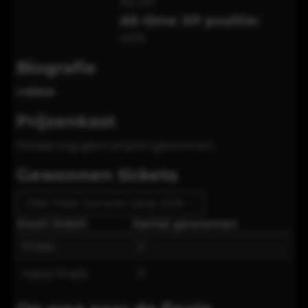
163
XP
All-time XP positie:
4474
Biografie
robbie
Prijzenkast
Helaas nog geen prijzen gewonnen.
Gewonnen tickets
ONK Poker Summer Camp 2026
Soort ticket
Aantal gewonnen
Finale
0
Halve finale
0