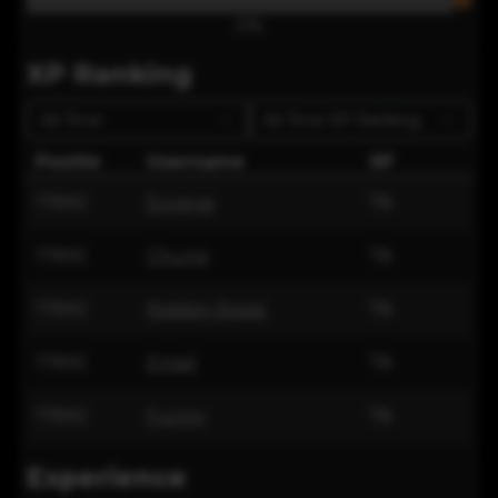
0
%
XP Ranking
All Time
All Time
XP Ranking
Positie
Username
XP
17892
Evverss
78
17892
Chung
78
17892
Robbin Roest
78
17892
Emiel
78
17892
Funny
78
Experience