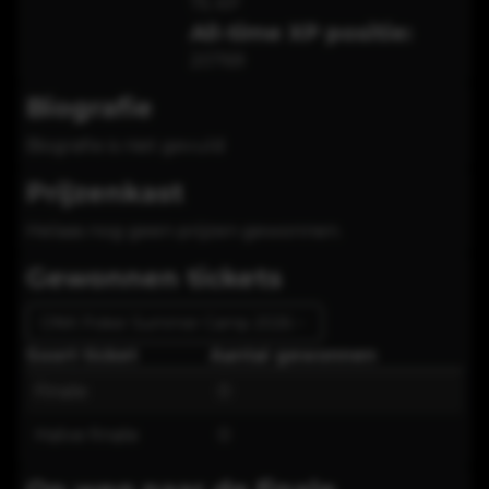
75
XP
All-time XP positie:
20769
Biografie
Biografie is niet gevuld
Prijzenkast
Helaas nog geen prijzen gewonnen.
Gewonnen tickets
ONK Poker Summer Camp 2026
Soort ticket
Aantal gewonnen
Finale
0
Halve finale
0