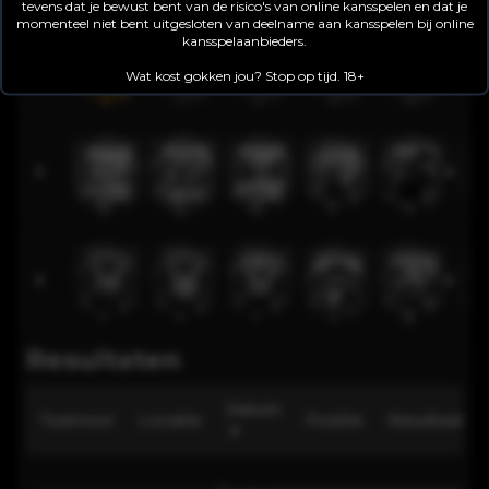
tevens dat je bewust bent van de risico's van online kansspelen en dat je
momenteel niet bent uitgesloten van deelname aan kansspelen bij online
kansspelaanbieders.
Wat kost gokken jou? Stop op tijd. 18+
Resultaten
Datum
Toernooi
Locatie
Positie
Resultaat
▼