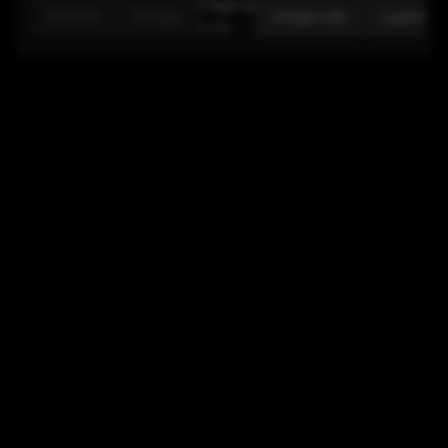
Pagina
Eerste
Vorige
Volgende
Laatste
1
/
0