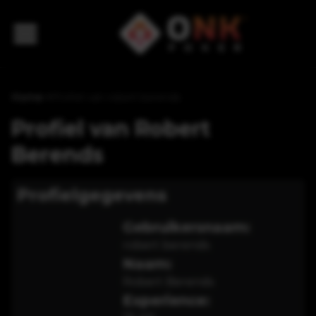
Home
>
Profiel van robert berends
Profiel van
Robert
Berends
Profielgegevens
Gebruikersnaam:
robert berends
Naam:
Robert Berends
Experience: