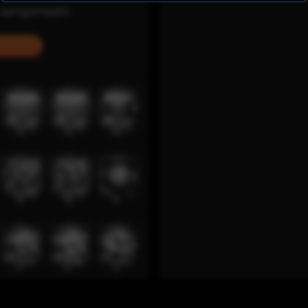
t aangemaakt