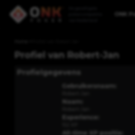
De gezelligste
ONK P
pokercompetitie
van Nederland
Home
>
Profiel van Robert-Jan
Profiel van
Robert-Jan
Profielgegevens
Gebruikersnaam:
Robert-Jan
Naam:
Robert-Jan
Experience:
152
XP
All-time XP positie: