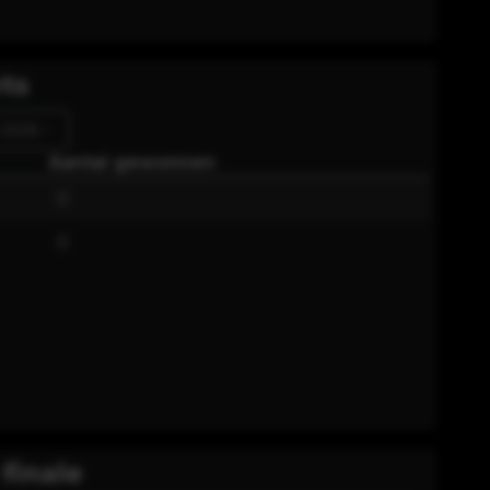
ts
2026
Aantal gewonnen
0
0
finale