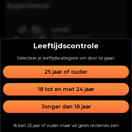
Experience
Level:
Poker debutant
Volgende level:
Leeftijdscontrole
Gelegenheidspokeraar
Selecteer je leeftijdscategorie om door te gaan.
25 jaar of ouder
Achievements
18 tot en met 24 jaar
Begin je pokercarrière
Jonger dan 18 jaar
Je hebt een account aangemaakt
1
/
1
Ik ben 25 jaar of ouder maar wil geen reclames zien