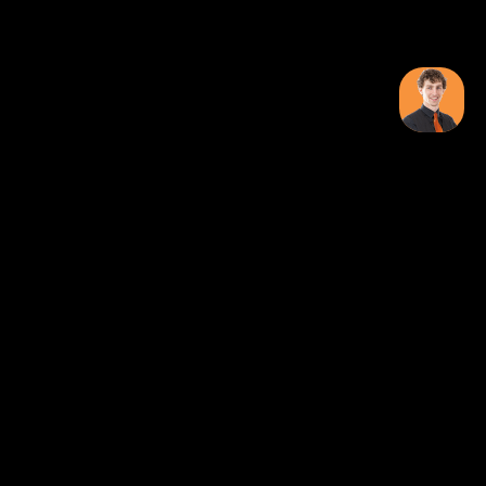
Over ONK Poker
Over Ons
Veelgestelde Vragen