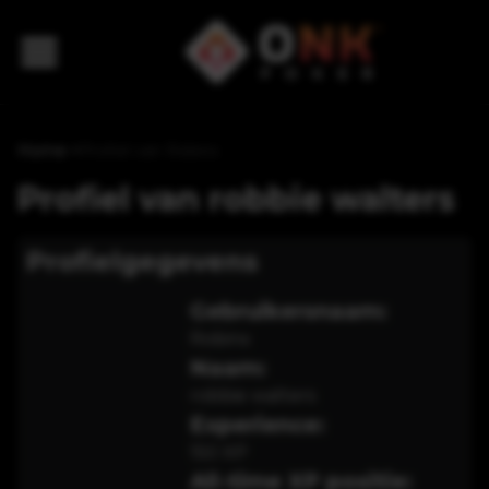
Home
>
Profiel van Robinx
Profiel van
robbie walters
Profielgegevens
Gebruikersnaam:
Robinx
Naam:
robbie walters
Experience:
150
XP
All-time XP positie: