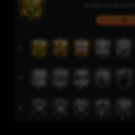
Je hebt een accoun
1
/
1