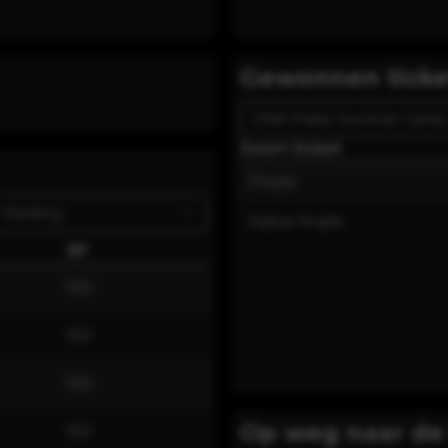
Gewonnen ticke
ONK Poker Summer Camp 
Soort ticket
Finale
 Ranking
Halve finale
XP
150
150
150
Op weg naar de 
150