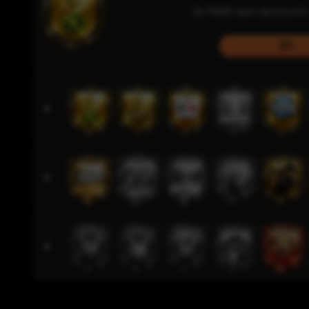
Je hebt een accoun
1
/
1