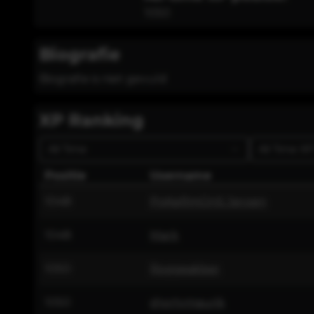
1050
Biografie
Biografie is niet gevuld
XP Ranking
All Time
All Time
XP
Positie
Username
1048
PoKeRmOnS Jeroen
1048
Mark
1050
Roggeakker
1050
shortymaurik