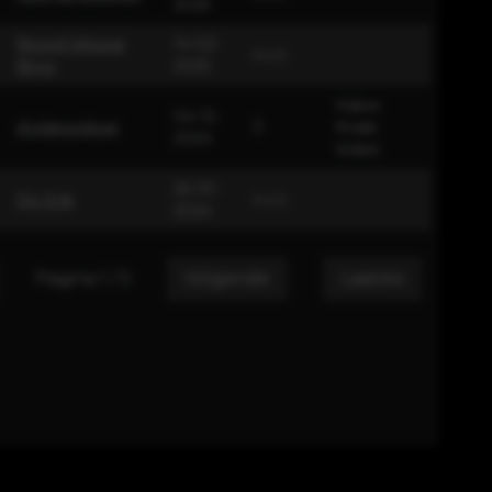
2025
Noord Veluwe
14-02-
n.v.t.
Boys
2025
Halve
04-12-
d'oldesoldoat
3
finale
2024
ticket
26-10-
De Enk
n.v.t.
2024
Pagina
1
/
5
Volgende
Laatste