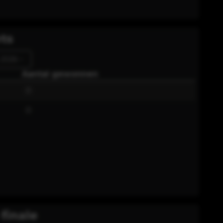
ts
2026
Aantal gewonnen
0
0
finale