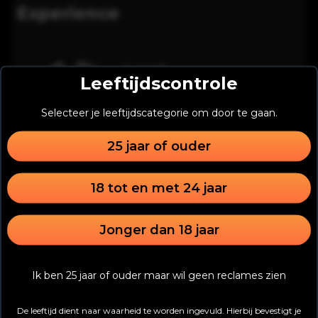
Experience
Level:
Leeftijdscontrole
Poker debutant
Volgende level:
Selecteer je leeftijdscategorie om door te gaan.
Gelegenheidspokeraar
25 jaar of ouder
Achievements
18 tot en met 24 jaar
Begin je pokercarrière
Jonger dan 18 jaar
Je hebt een account aangemaakt
Ik ben 25 jaar of ouder maar wil geen reclames zien
1
/
1
De leeftijd dient naar waarheid te worden ingevuld. Hierbij bevestigt je