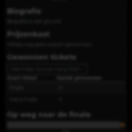
Biografie
Biografie is niet gevuld
Prijzenkast
Helaas nog geen prijzen gewonnen.
Gewonnen tickets
ONK Poker Summer Camp 2026
Soort ticket
Aantal gewonnen
Finale
0
Halve finale
0
Op weg naar de finale
0
%