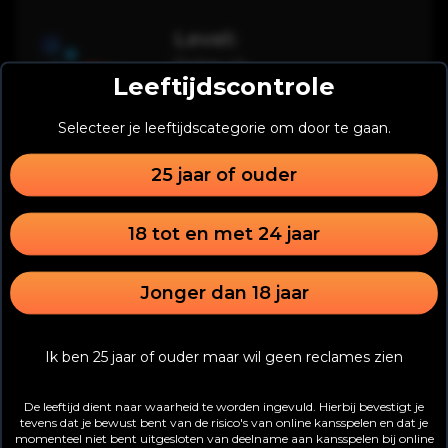
Level:
Poker vis
Leeftijdscontrole
Volgende level:
Poker debutant
Selecteer je leeftijdscategorie om door te gaan.
25 jaar of ouder
Achievements
18 tot en met 24 jaar
Begin je pokercarrière
Jonger dan 18 jaar
Je hebt een account aangemaakt
1
/
1
Ik ben 25 jaar of ouder maar wil geen reclames zien
De leeftijd dient naar waarheid te worden ingevuld. Hierbij bevestigt je
tevens dat je bewust bent van de risico's van online kansspelen en dat je
momenteel niet bent uitgesloten van deelname aan kansspelen bij online