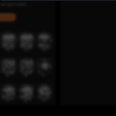
t aangemaakt