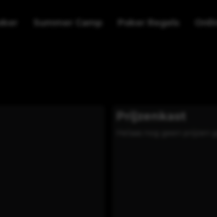
oker
Summer Camp
Poker Regels
Onli
Prijzenkast
Helaas nog geen prijzen