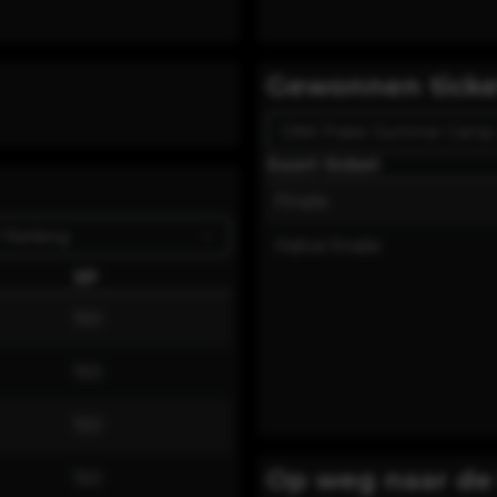
Gewonnen ticke
ONK Poker Summer Camp 
Soort ticket
Finale
 Ranking
Halve finale
XP
150
150
150
Op weg naar de 
150