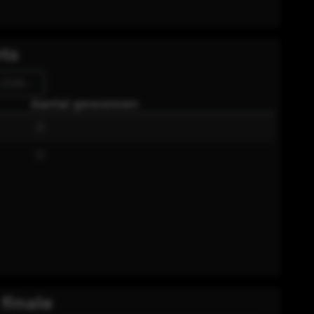
ts
2026
Aantal gewonnen
0
0
finale