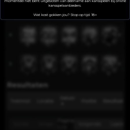
momenteel niet bent uitgesloten van deelname aan kansspelen bij online
kansspelaanbieders.
Wat kost gokken jou? Stop op tijd. 18+
Resultaten
Datum
Toernooi
Locatie
Positie
Resultaat
▼
Pagina
Eerste
Vorige
Volgende
Laatste
1
/
0