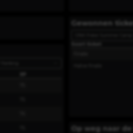
Gewonnen ticke
ONK Poker Summer Camp 
Soort ticket
Finale
 Ranking
Halve finale
XP
75
75
75
Op weg naar de 
75