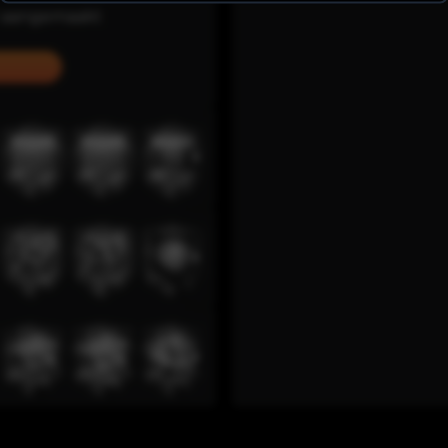
t aangemaakt