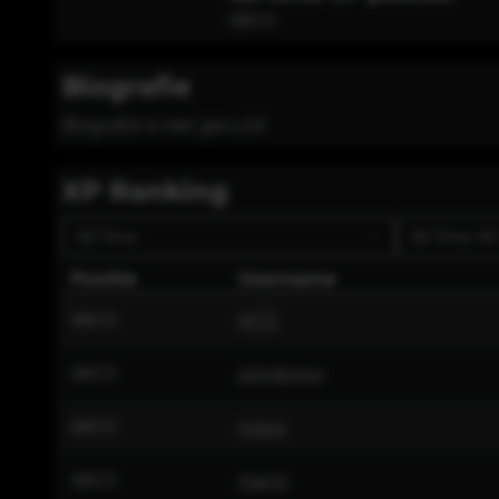
6803
Biografie
Biografie is niet gevuld
XP Ranking
All Time
All Time
XP
Positie
Username
6803
M73
6803
johnbmw
6803
rosco
6803
Harm