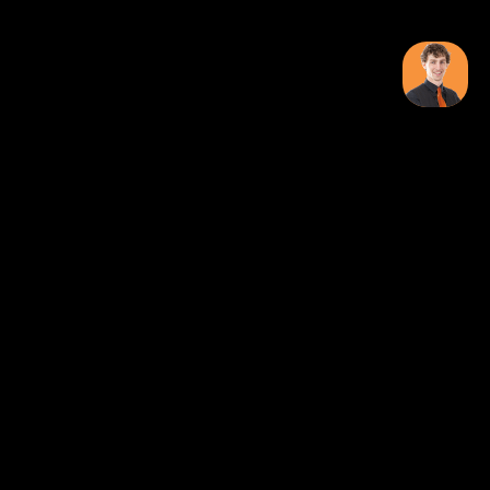
Over ONK Poker
Over Ons
Veelgestelde Vragen
In Contact Komen Met Ons?