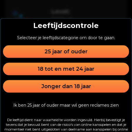
Level:
Poker vis
Leeftijdscontrole
Volgende level:
Poker debutant
Selecteer je leeftijdscategorie om door te gaan.
25 jaar of ouder
Achievements
18 tot en met 24 jaar
Begin je pokercarrière
Jonger dan 18 jaar
Je hebt een account aangemaakt
1
/
1
Ik ben 25 jaar of ouder maar wil geen reclames zien
De leeftijd dient naar waarheid te worden ingevuld. Hierbij bevestigt je
tevens dat je bewust bent van de risico's van online kansspelen en dat je
momenteel niet bent uitgesloten van deelname aan kansspelen bij online