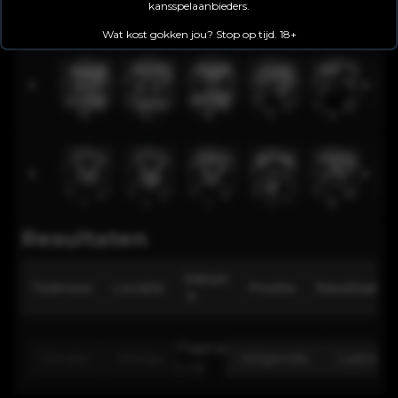
kansspelaanbieders.
Wat kost gokken jou? Stop op tijd. 18+
Resultaten
Datum
Toernooi
Locatie
Positie
Resultaat
▼
Pagina
Eerste
Vorige
Volgende
Laatste
1
/
0