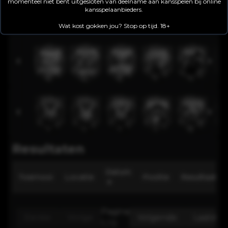
momenteel niet bent uitgesloten van deelname aan kansspelen bij online
kansspelaanbieders.
Wat kost gokken jou? Stop op tijd. 18+
Resultaten
Datum
Toernooi
Locatie
Positie
Resultaat
▼
Pagina
Eerste
Vorige
Volgende
Laatste
1
/
0