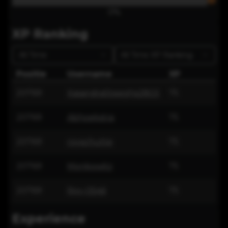
0
%
XP Ranking
All Time
All Time
XP Ranking
Positie
Username
XP
20769
XasandraSteeghs2803
75
20769
Abhoekstra
75
20769
royschutte
75
20769
Monkowitz
75
20769
Roy-0546
75
Experience