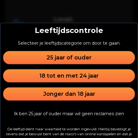
Level:
Poker vis
Leeftijdscontrole
Volgende level:
Selecteer je leeftijdscategorie om door te gaan.
Poker debutant
25 jaar of ouder
Achievements
18 tot en met 24 jaar
Begin je pokercarrière
Jonger dan 18 jaar
Je hebt een account aangemaakt
Ik ben 25 jaar of ouder maar wil geen reclames zien
1
/
1
De leeftijd dient naar waarheid te worden ingevuld. Hierbij bevestigt je
tevens dat je bewust bent van de risico's van online kansspelen en dat je