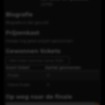
20769
Biografie
Biografie is niet gevuld
Prijzenkast
Helaas nog geen prijzen gewonnen.
Gewonnen tickets
ONK Poker Summer Camp 2026
Soort ticket
Aantal gewonnen
Finale
0
Halve finale
0
Op weg naar de finale