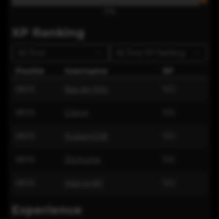
0
%
XP Ranking
All Time
All Time
XP Ranking
Positie
Username
XP
6805
Bas de Win
150
6805
Glenn
150
6805
Ruben038
150
6805
JSchutte
150
6805
Warren81
150
Experience