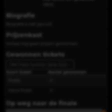
6805
Biografie
Biografie is niet gevuld
Prijzenkast
Helaas nog geen prijzen gewonnen.
Gewonnen tickets
ONK Poker Summer Camp 2026
Soort ticket
Aantal gewonnen
Finale
0
Halve finale
0
Op weg naar de finale