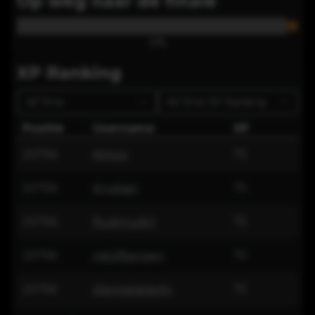
Op weg naar de finale
0
%
XP Ranking
All Time
All Time
XP Ranking
Positie
Username
XP
20756
Kimoo
75
20756
Krystian
75
20756
Rudyrudy1
75
20756
nstofbergen
75
20756
Alexgalatsicity
75