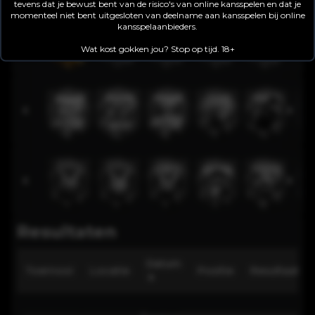
tevens dat je bewust bent van de risico's van online kansspelen en dat je
momenteel niet bent uitgesloten van deelname aan kansspelen bij online
kansspelaanbieders.
Wat kost gokken jou? Stop op tijd. 18+
Resultaten
Datum
Toernooi
Locatie
Positie
Resultaat
▼