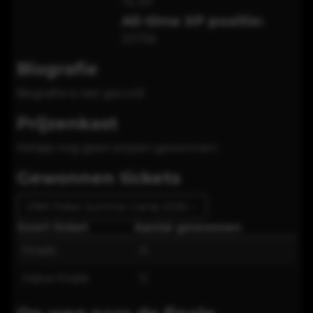
75
XP
All-time XP positie:
20756
Biografie
Biografie is niet gevuld
Prijzenkast
Helaas nog geen prijzen gewonnen.
Gewonnen tickets
ONK Poker Summer Camp 2026
Soort ticket
Aantal gewonnen
Finale
0
Halve finale
0