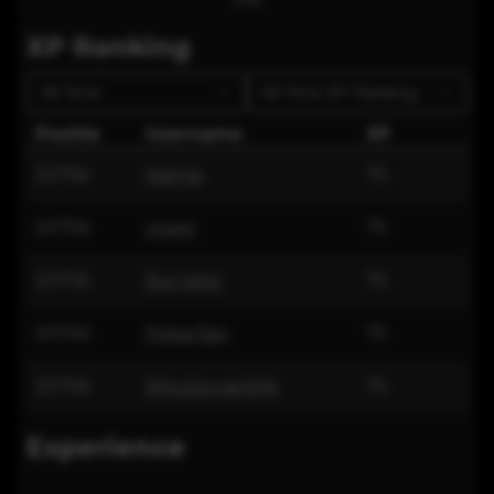
XP Ranking
All Time
All Time
XP Ranking
Positie
Username
XP
20756
Martje
75
20756
ycayir
75
20756
Rui neto
75
20756
Pokerfan
75
20756
WoutervanEijk
75
Experience