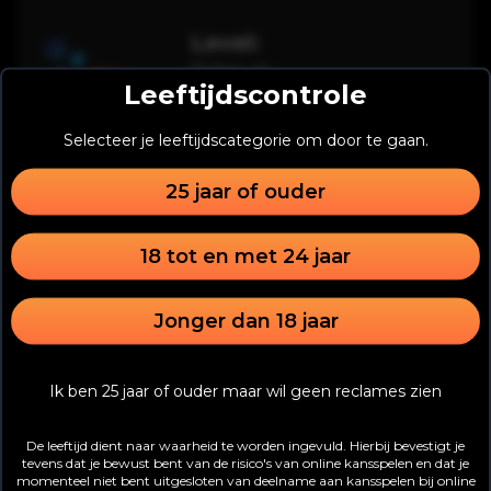
Level:
Poker vis
Leeftijdscontrole
Volgende level:
Poker debutant
Selecteer je leeftijdscategorie om door te gaan.
25 jaar of ouder
Achievements
18 tot en met 24 jaar
Begin je pokercarrière
Jonger dan 18 jaar
Je hebt een account aangemaakt
1
/
1
Ik ben 25 jaar of ouder maar wil geen reclames zien
De leeftijd dient naar waarheid te worden ingevuld. Hierbij bevestigt je
tevens dat je bewust bent van de risico's van online kansspelen en dat je
momenteel niet bent uitgesloten van deelname aan kansspelen bij online