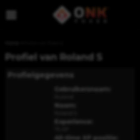
Home
>
Profiel van Rulend
Profiel van
Roland S
Profielgegevens
Gebruikersnaam:
Rulend
Naam:
Roland S
Experience:
75
XP
All-time XP positie: