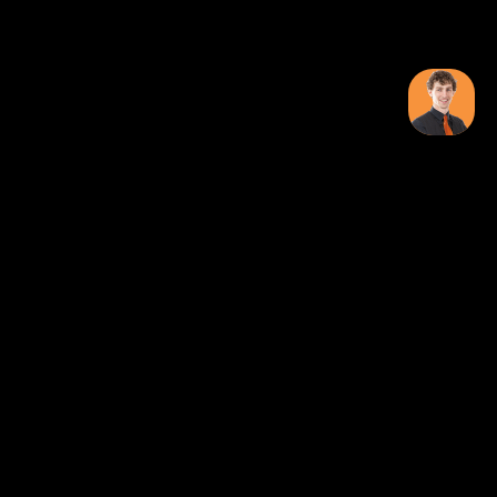
Over ONK Poker
Over Ons
Veelgestelde Vragen