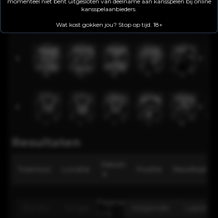
momenteel niet bent uitgesloten van deelname aan kansspelen bij online
kansspelaanbieders.
Wat kost gokken jou? Stop op tijd. 18+
Resultaten
Datum
Toernooi
Locatie
Positie
Resultaat
▼
Pagina
Eerste
Vorige
Volgende
Laatste
1
/
0