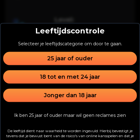
Level:
Poker vis
Leeftijdscontrole
Volgende level:
Selecteer je leeftijdscategorie om door te gaan.
Poker debutant
25 jaar of ouder
Achievements
18 tot en met 24 jaar
Begin je pokercarrière
Jonger dan 18 jaar
Je hebt een account aangemaakt
Ik ben 25 jaar of ouder maar wil geen reclames zien
1
/
1
De leeftijd dient naar waarheid te worden ingevuld. Hierbij bevestigt je
tevens dat je bewust bent van de risico's van online kansspelen en dat je