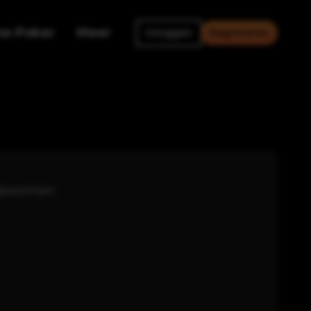
ne Poker
Meer
Inloggen
Registreren
 gewonnen.