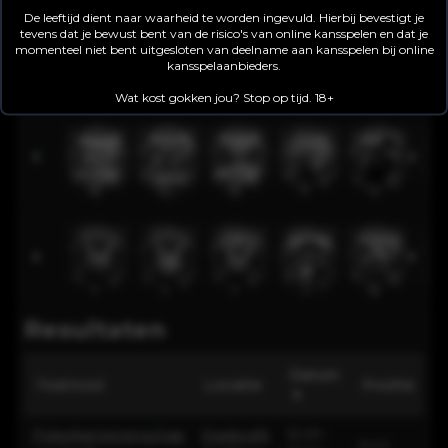
De leeftijd dient naar waarheid te worden ingevuld. Hierbij bevestigt je
tevens dat je bewust bent van de risico's van online kansspelen en dat je
momenteel niet bent uitgesloten van deelname aan kansspelen bij online
kansspelaanbieders.
Wat kost gokken jou? Stop op tijd. 18+
Resultaten
Datum
Toernooi
Locatie
Positie
R
▼
Pokerkampioenschap
Stadscafé
12-01-
n.v.t.