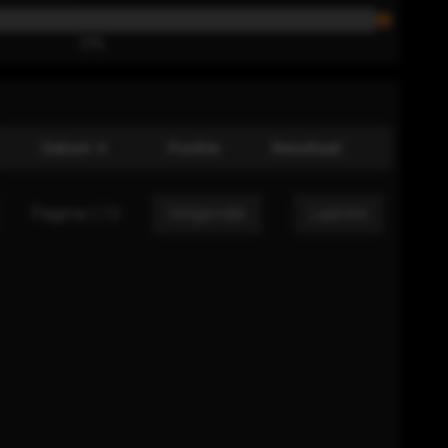
0
%
Datum
▼
Positie
Resultaat
Pagina
1
/
0
Volgende
Laatste