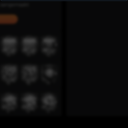
t aangemaakt