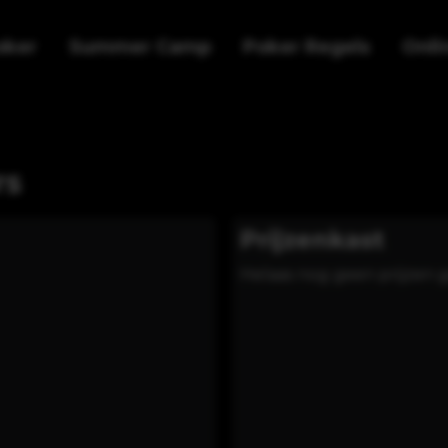
oker
Summer Camp
Poker Regels
Onli
rs
Prijzenkast
Helaas nog geen prijzen