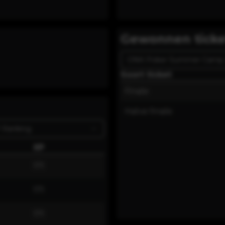
Gewonnen ticke
ONK Poker Summer Camp 
Soort ticket
Finale
Halve finale
 Ranking
XP
171
171
171