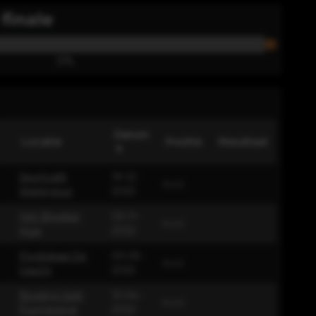
finale
0
%
Datum
Locatie
Positie
Resultaat
▼
Sportcafé
19-12-
n.v.t.
Watergoor
2022
Het Broeker
03-11-
n.v.t.
Huis
2022
Poollokaal De
03-05-
n.v.t.
Gracht
2022
Bowling Split
13-04-
n.v.t.
Purmerend
2022