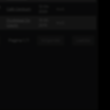
p
12-04-
Café Centrum
n.v.t.
2020
Poollokaal De
13-05-
n.v.t.
Gracht
2019
Pagina
1
/
1
Volgende
Laatste