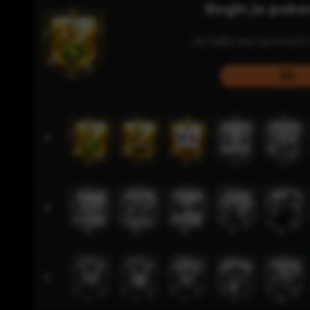
Begin je poker
Je hebt een accoun
1
/
1