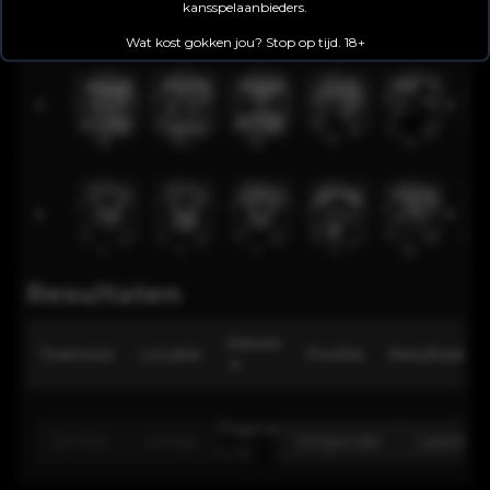
kansspelaanbieders.
Wat kost gokken jou? Stop op tijd. 18+
Resultaten
Datum
Toernooi
Locatie
Positie
Resultaat
▼
Pagina
Eerste
Vorige
Volgende
Laatste
1
/
0