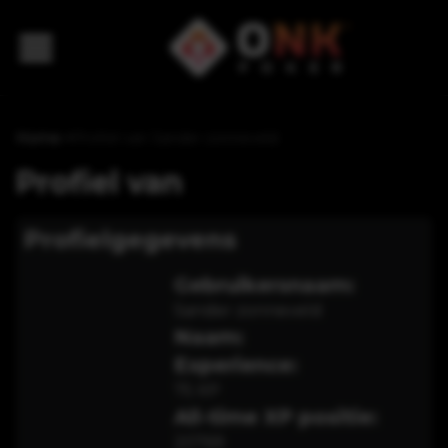
Home
>
Profiel van Sander zonneveld
Profiel van
Profielgegevens
Gebruikersnaam:
Sander zonneveld
Naam:
Experience:
75
XP
All-time XP positie:
20769