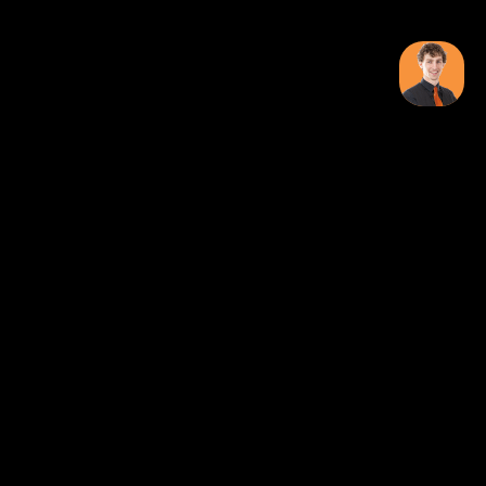
Over ONK Poker
Over Ons
Veelgestelde Vragen
In Contact Komen Met Ons?