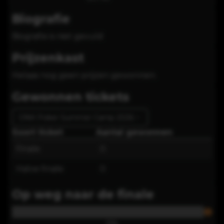
Biografie
Biografie is niet gevuld
Prijzenkast
Helaas nog geen prijzen gewonnen.
Gewonnen tickets
ONK Poker Summer Camp 2026
Soort ticket
Aantal gewonnen
Finale
0
Halve finale
0
Op weg naar de finale
0
%