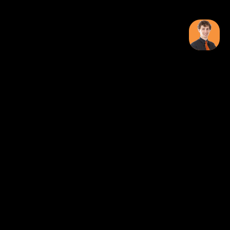
Over ONK Poker
Over Ons
Veelgestelde Vragen
In Contact Komen Met Ons?