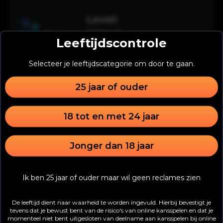
Level:
Poker vis
Leeftijdscontrole
Volgende level:
Poker debutant
Selecteer je leeftijdscategorie om door te gaan.
25 jaar of ouder
Achievements
18 tot en met 24 jaar
Begin je pokercarrière
Jonger dan 18 jaar
Je hebt een account aangemaakt
1
/
1
Ik ben 25 jaar of ouder maar wil geen reclames zien
De leeftijd dient naar waarheid te worden ingevuld. Hierbij bevestigt je
tevens dat je bewust bent van de risico's van online kansspelen en dat je
momenteel niet bent uitgesloten van deelname aan kansspelen bij online