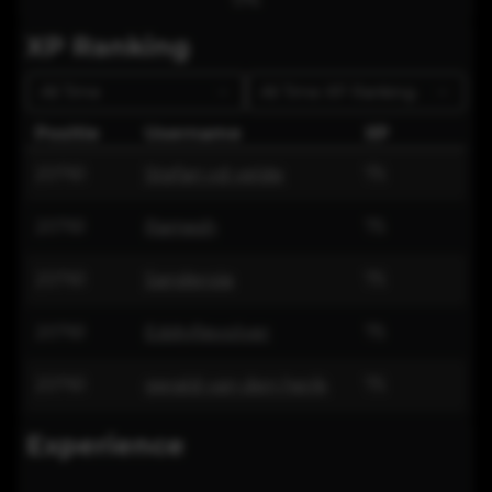
XP Ranking
All Time
All Time
XP Ranking
Positie
Username
XP
20761
Stefan vd velde
75
20761
Ramesh
75
20761
Sanderoia
75
20761
EddyRevolver
75
20761
gerald van den herik
75
Experience