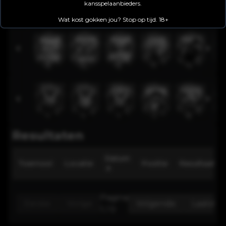
kansspelaanbieders.
Wat kost gokken jou? Stop op tijd. 18+
Resultaten
Datum
Toernooi
Locatie
Positie
Resultaat
▼
Pagina
Eerste
Vorige
Volgende
Laatste
1
/
0