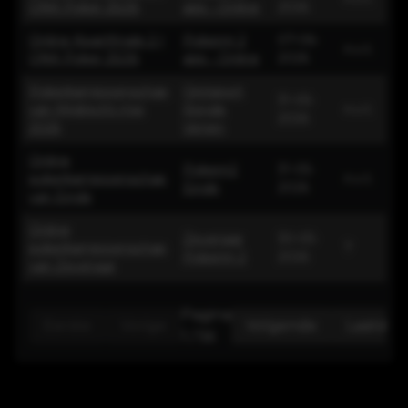
ONK Poker 25/26
app - Online
2026
Online Kwartfinale 2 |
Pokerrrr 2
07-06-
n.v.t.
ONK Poker 25/26
app - Online
2026
Pokerkampioenschap
Optisport
31-05-
van Mijdrecht mei
Ronde
n.v.t.
2026
2026
Venen
Online
Pokerrr2
31-05-
pokerkampioenschap
n.v.t.
Einde
2026
van Einde
Online
Zevenaar
30-05-
pokerkampioenschap
7
Pokerrrr 2
2026
van Zevenaar
Pagina
Eerste
Vorige
Volgende
Laatste
1
/
56