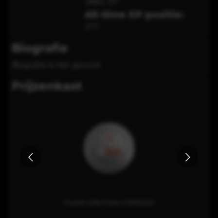
3882
XP
All-time XP positie:
277
Biografie
Biografie is niet gevuld
Prijzenkast
Finalist
ONK Poker 2019/2020