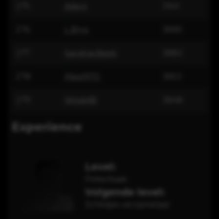
275
Aders
3941
276
L Brys
3885
277
SandravBeek
3882
278
Mies1970
3853
279
tiktak68
3848
Experience
Level:
Pokerbaas
Volgende level:
Schildjes verzamelaar