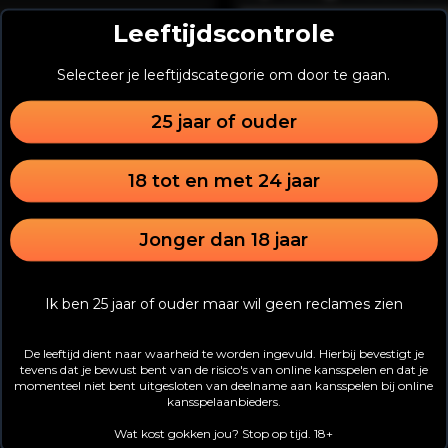
Leeftijdscontrole
76
Selecteer je leeftijdscategorie om door te gaan.
Resultaten
25 jaar of ouder
Toernooi
Locatie
18 tot en met 24 jaar
Eerste
Vorige
Jonger dan 18 jaar
Ik ben 25 jaar of ouder maar wil geen reclames zien
De leeftijd dient naar waarheid te worden ingevuld. Hierbij bevestigt je
tevens dat je bewust bent van de risico's van online kansspelen en dat je
momenteel niet bent uitgesloten van deelname aan kansspelen bij online
kansspelaanbieders.
carrière
Wat kost gokken jou? Stop op tijd. 18+