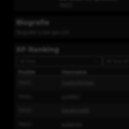
19453
Biografie
Biografie is niet gevuld
XP Ranking
All Time
All Time
XP
Positie
Username
19453
SnelleWimpie
19453
LVHRST
19453
Sandrico555
19453
pokerjvh