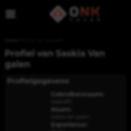
Home
>
Profiel van Sasjee89
Profiel van
Saskia Van
galen
Profielgegevens
Gebruikersnaam:
Sasjee89
Naam:
Saskia Van galen
Experience: